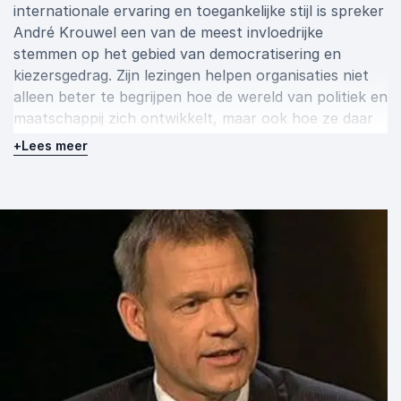
internationale ervaring en toegankelijke stijl is spreker
André Krouwel een van de meest invloedrijke
stemmen op het gebied van democratisering en
kiezersgedrag. Zijn lezingen helpen organisaties niet
alleen beter te begrijpen hoe de wereld van politiek en
maatschappij zich ontwikkelt, maar ook hoe ze daar
effectief op kunnen inspelen.
+
Lees meer
Boek spreker André Krouwel voor een inspirerende
lezing of interactieve sessie over democratie, kiezers
en participatie. Neem vrijblijvend contact op voor
meer informatie of om meteen een boeking te maken.