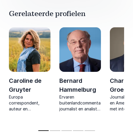
Gerelateerde profielen
Caroline de
Bernard
Charles
Gruyter
Hammelburg
Groenhu
Europa
Ervaren
Journalist
correspondent,
buitenlandcommentator,
en Amerika-
auteur en
journalist en analist
met interna
geopolitiek expert
die complexe
ervaring die
die complexe
mondiale
complexe t
Europese
gebeurtenissen
helder en i
ontwikkelingen
terugbrengt tot
maakt. Sch