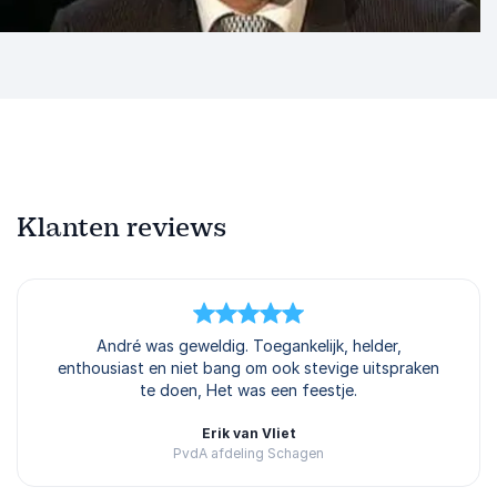
Klanten reviews
5
van
André was geweldig. Toegankelijk, helder,
5
enthousiast en niet bang om ook stevige uitspraken
te doen, Het was een feestje.
Erik van Vliet
PvdA afdeling Schagen