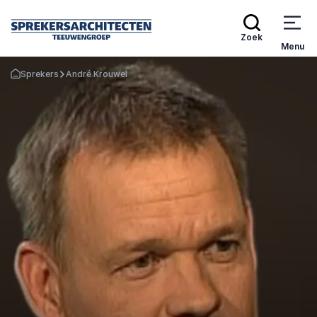
Zoek
Menu
Sprekers
André Krouwel
Terug naar de startpagina