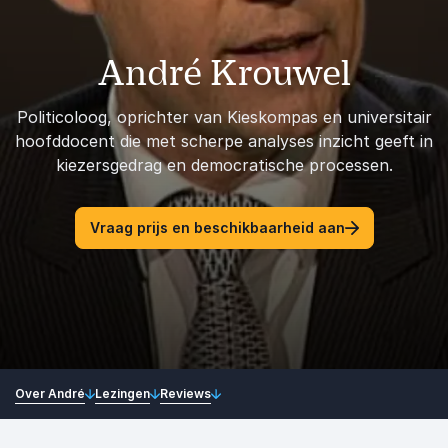
André Krouwel
Politicoloog, oprichter van Kieskompas en universitair
hoofddocent die met scherpe analyses inzicht geeft in
kiezersgedrag en democratische processen.
Vraag prijs en beschikbaarheid aan
Over André
Lezingen
Reviews