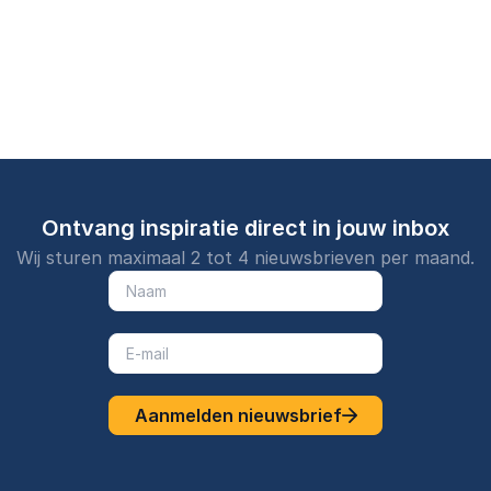
vertaalt naar heldere
heldere inzichten.
analyses en
inzichten voor
bruikbare in
organisaties.
Ontvang inspiratie direct in jouw inbox
Wij sturen maximaal 2 tot 4 nieuwsbrieven per maand.
Aanmelden nieuwsbrief