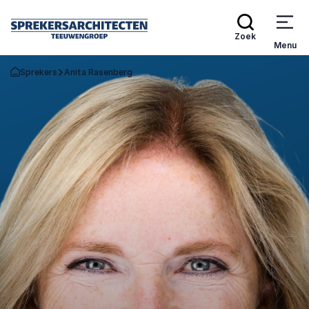
Zoek
Menu
Sprekers
Anita Rasenberg
Terug naar de startpagina