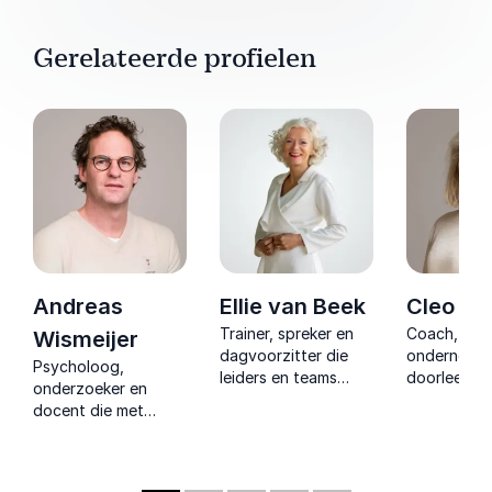
Gerelateerde profielen
Andreas
Ellie van Beek
Cleo E
Trainer, spreker en
Coach, trai
Wismeijer
dagvoorzitter die
ondernemer
Psycholoog,
leiders en teams
doorleefde 
onderzoeker en
helpt om eerlijk te
vertaalt na
docent die met
praten, beter te
praktische 
humor en
verbinden en
over herste
wetenschappelijke
effectiever samen te
richting en 
inzichten het gedrag
werken.
leiderschap