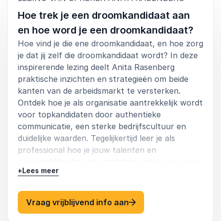
Hoe trek je een droomkandidaat aan
en hoe word je een droomkandidaat?
Hoe vind je die ene droomkandidaat, en hoe zorg
je dat jij zelf die droomkandidaat wordt? In deze
inspirerende lezing deelt Anita Rasenberg
praktische inzichten en strategieën om beide
kanten van de arbeidsmarkt te versterken.
Ontdek hoe je als organisatie aantrekkelijk wordt
voor topkandidaten door authentieke
communicatie, een sterke bedrijfscultuur en
duidelijke waarden. Tegelijkertijd leer je als
professional hoe je jouw talenten en
persoonlijkheid zo neerzet dat werkgevers niet
+
Lees meer
om je heen kunnen. Deze sessie motiveert
bedrijven en kandidaten om samen de ideale
match te realiseren, waarin groei en succes
: Anita Rasenberg Hoe 
Vraag vrijblijvend info aan
hand in hand gaan.