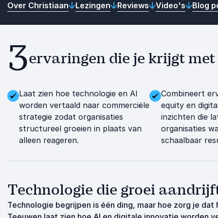
Over Christiaan
Lezingen
Reviews
Video's
Blog p
3
ervaringen die je krijgt m
Laat zien hoe technologie en AI
Combineert erv
worden vertaald naar commerciële
equity en digit
strategie zodat organisaties
inzichten die l
structureel groeien in plaats van
organisaties w
alleen reageren.
schaalbaar res
Technologie die groei aandrijf
Technologie begrijpen is één ding, maar hoe zorg je dat 
Teeuwen laat zien hoe AI en digitale innovatie worden v