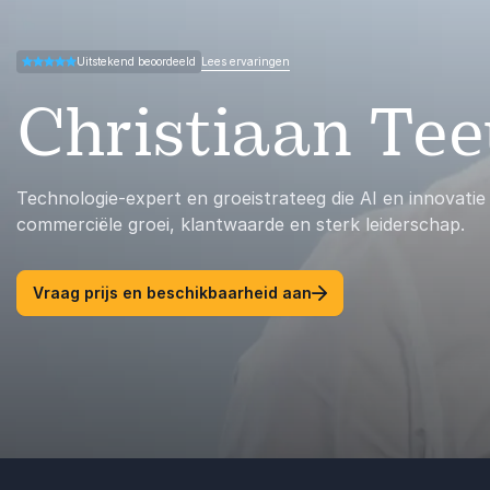
Lees ervaringen
Uitstekend beoordeeld
5.00 van 5
Christiaan Te
Technologie-expert en groeistrateeg die AI en innovatie
commerciële groei, klantwaarde en sterk leiderschap.
Vraag prijs en beschikbaarheid aan