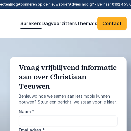
tecten
Blog
Abonneren op de nieuwsbrief
Advies nodig? - Bel naar
0162 455 
Sprekers
Dagvoorzitters
Thema's
Contact
Vraag vrijblijvend informatie
aan over Christiaan
: @Model.Profile
Vraag informatie aan
Teeuwen
Benieuwd hoe we samen aan iets moois kunnen
Bel ons
bouwen? Stuur een bericht, we staan voor je klaar.
0162 455 610
Naam
*
Emailadres
*