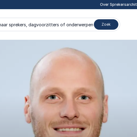
Over Sprekersarchi
naar sprekers, dagvoorzitters of onderwerpen
Zoek