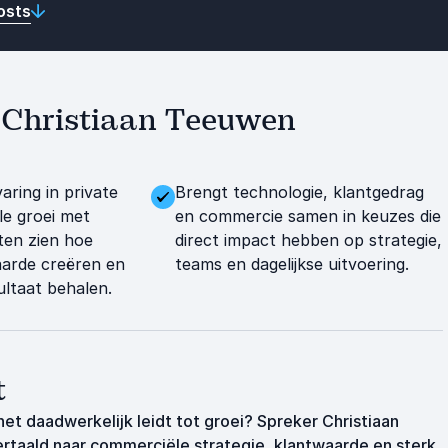
osts
et Christiaan Teeuwen
aring in private
Brengt technologie, klantgedrag
ale groei met
en commercie samen in keuzes die
aten zien hoe
direct impact hebben op strategie,
aarde creëren en
teams en dagelijkse uitvoering.
ultaat behalen.
t
het daadwerkelijk leidt tot groei? Spreker Christiaan
ertaald naar commerciële strategie, klantwaarde en sterk