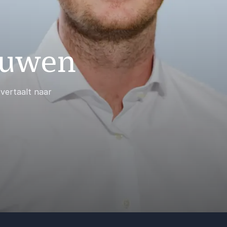
euwen
 vertaalt naar