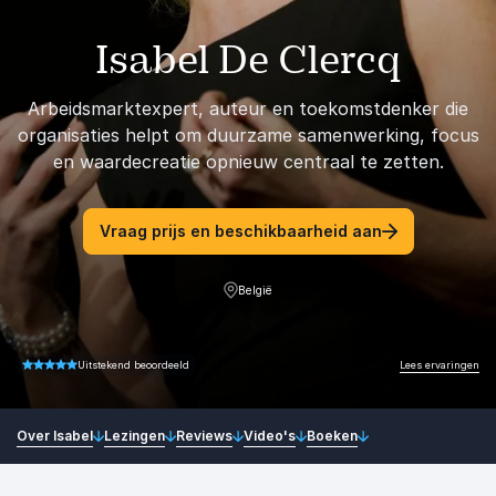
Isabel De Clercq
Arbeidsmarktexpert, auteur en toekomstdenker die
organisaties helpt om duurzame samenwerking, focus
en waardecreatie opnieuw centraal te zetten.
Vraag prijs en beschikbaarheid aan
België
Lees ervaringen
Uitstekend beoordeeld
4.67 van 5
Over Isabel
Lezingen
Reviews
Video's
Boeken