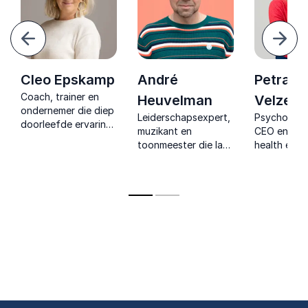
Vorige
Volg
Cleo Epskamp
André
Petra
Coach, trainer en
Heuvelman
Velzebo
ondernemer die diep
Leiderschapsexpert,
Psychother
doorleefde ervaring
muzikant en
CEO en men
vertaalt naar
toonmeester die laat
health expe
praktische inzichten
voelen hoe rust,
moderne
over herstelkracht,
ruimte en richting
werkculture
richting en menselijk
leiden tot duurzame
uitdaagt en
leiderschap.
prestaties en echte
inspireert m
verbinding.
inzichten d
kracht en 
succes vers