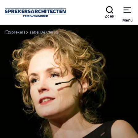
Zoek
Menu
Sprekers
Isabel De Clercq
Terug naar de startpagina