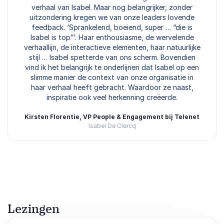
verhaal van Isabel. Maar nog belangrijker, zonder
uitzondering kregen we van onze leaders lovende
feedback. ‘Sprankelend, boeiend, super … “die is
Isabel is top”’. Haar enthousiasme, de wervelende
verhaallijn, de interactieve elementen, haar natuurlijke
stijl … Isabel spetterde van ons scherm. Bovendien
vind ik het belangrijk te onderlijnen dat Isabel op een
slimme manier de context van onze organisatie in
haar verhaal heeft gebracht. Waardoor ze naast,
inspiratie ook veel herkenning creëerde.
Kirsten Florentie, VP People & Engagement bij Telenet
Isabel De Clercq
Beoordeeld
4.67
/5 gebaseerd op
3
klantbeoordelingen
Lezingen