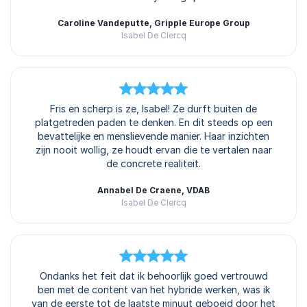
Caroline Vandeputte, Gripple Europe Group
Isabel De Clercq
5
van
Fris en scherp is ze, Isabel! Ze durft buiten de
5
platgetreden paden te denken. En dit steeds op een
bevattelijke en menslievende manier. Haar inzichten
zijn nooit wollig, ze houdt ervan die te vertalen naar
de concrete realiteit.
Annabel De Craene, VDAB
Isabel De Clercq
5
van
Ondanks het feit dat ik behoorlijk goed vertrouwd
5
ben met de content van het hybride werken, was ik
van de eerste tot de laatste minuut geboeid door het