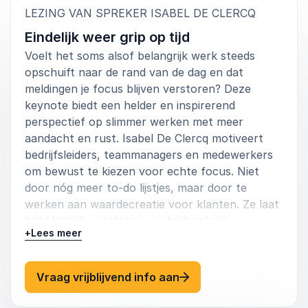
:
LEZING VAN SPREKER ISABEL DE CLERCQ
Eindelijk weer grip op tijd
Voelt het soms alsof belangrijk werk steeds
opschuift naar de rand van de dag en dat
meldingen je focus blijven verstoren? Deze
keynote biedt een helder en inspirerend
perspectief op slimmer werken met meer
aandacht en rust. Isabel De Clercq motiveert
bedrijfsleiders, teammanagers en medewerkers
om bewust te kiezen voor echte focus. Niet
door nóg meer to-do lijstjes, maar door te
werken aan waardecreatie voor klanten. Ze laat
het klassieke geklaag over technologie
+
Lees meer
achterwege en legt de echte oorzaken van
versnipperde aandacht bloot. Daarbij reikt ze
praktische handvatten aan om uit het razende
: Isabel De Clercq Eindel
Vraag vrijblijvend info aan
ritme te stappen en opnieuw grip te ervaren.