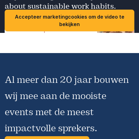
about sustainable work habits.
tools laat Isabel zien hoe duurzaam werk écht
vorm krijgt.
Accepteer marketingcookies om de video te
bekijken
Al meer dan 20 jaar bouwen
wij mee aan de mooiste
events met de meest
impactvolle sprekers.