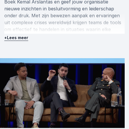
Boek Kemal Arslantas en geef jouw organisatie
nieuwe inzichten in besluitvorming en leiderschap
onder druk. Met zijn bewezen aanpak en ervaringen
uit complexe crises wereldwijd krijgen teams de tools
om effectief te handelen in situaties waarin elke
seconde telt en twijfel verlammend kan zijn.
+
Lees meer