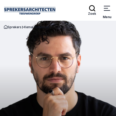
Zoek
Menu
Sprekers
Kemal Arslantas
Terug naar de startpagina