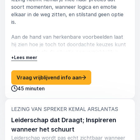
soort momenten, wanneer logica en emotie
elkaar in de weg zitten, en stilstand geen optie
is.
Aan de hand van herkenbare voorbeelden laat
hij zien hoe je toch tot doordachte keuzes kunt
komen, ook als de situatie onoverzichtelijk is.
+
Lees meer
Niet door te vertrouwen op routines, maar door
structuur aan te brengen te midden van de
chaos. Kemal deelt inzichten uit de praktijk én
: Kemal Arslantas Beslis
Vraag vrijblijvend info aan
uit bewezen besluitvormingsmodellen, zonder
45 minuten
jargon, maar met directe toepasbaarheid.
Deze sessie is bedoeld voor leiders, teams en
:
LEZING VAN SPREKER KEMAL ARSLANTAS
professionals die hun besluitvaardigheid willen
aanscherpen in situaties waarin elke seconde
Leiderschap dat Draagt; Inspireren
telt en twijfel verlammend kan zijn.
wanneer het schuurt
Leiderschap wordt pas echt zichtbaar wanneer
Je leert: