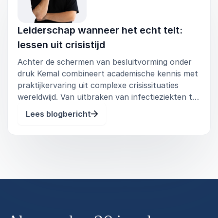
Vertrouwen opbouwen wanneer twijfel en
spanning aanwezig zijn
Leiderschap wanneer het echt telt:
Communicatie die verbindt in plaats van
lessen uit crisistijd
polariseert
Achter de schermen van besluitvorming onder
Menselijk blijven zonder richting te verliezen
druk Kemal combineert academische kennis met
praktijkervaring uit complexe crisissituaties
Resultaat:
wereldwijd. Van uitbraken van infectieziekten tot
Deelnemers ontwikkelen een scherp gevoel voor
bestuurlijke en maatschappelijke crises: hij zag
situationeel leiderschap. Ze weten hoe ze teams
Lees blogbericht
van dichtbij hoe systemen vastlopen en hoe
kunnen meenemen, zelfs wanneer het schuurt,
mensen reageren wanneer
en hoe ze veerkracht versterken zonder de
realiteit te verbloemen.