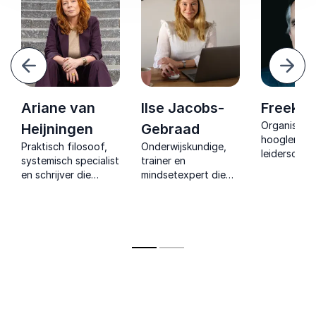
Vorige
Volg
Ariane van
Ilse Jacobs-
Freek P
Organisati
Heijningen
Gebraad
hoogleraar 
Praktisch filosoof,
Onderwijskundige,
leiderschap
systemisch specialist
trainer en
die inzichte
en schrijver die
mindsetexpert die
over de to
organisaties leert
complexe theorie
van leiders
helder denken, diep
vertaalt naar
de menselij
luisteren en
energieke sessies vol
in organisat
duurzaam
praktische
veranderen.
handvatten voor
direct toepasbaar
onderwijs.