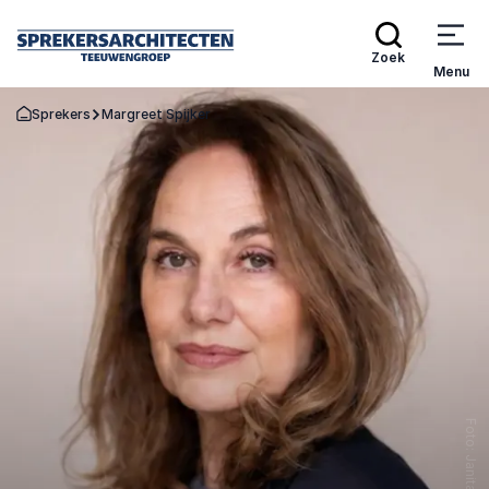
Zoek
Menu
Sprekers
Margreet Spijker
Terug naar de startpagina
Foto: Janita Sassen