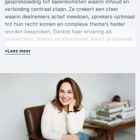
gespreksleiding tot bijeenkomsten waarin inhoud en
verbinding centraal staan. Ze creëert een sfeer
waarin deelnemers actief meedoen, sprekers optimaal
tot hun recht komen en complexe thema's helder
worden besproken. Dankzij haar ervaring als
presentator, trainer en interviewer levert zij blijvende
waarde voor organisaties die investeren in sterke
+
Lees meer
communicatie en betekenisvolle dialoog.
Boek dagvoorzitter Margreet Spijker voor een event
waarin inhoud, interactie en verbinding samenkomen.
Neem vrijblijvend contact op voor meer informatie of
om meteen een boeking te maken.