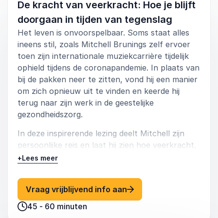
De kracht van veerkracht: Hoe je blijft
doorgaan in tijden van tegenslag
Het leven is onvoorspelbaar. Soms staat alles
ineens stil, zoals Mitchell Brunings zelf ervoer
toen zijn internationale muziekcarrière tijdelijk
ophield tijdens de coronapandemie. In plaats van
bij de pakken neer te zitten, vond hij een manier
om zich opnieuw uit te vinden en keerde hij
terug naar zijn werk in de geestelijke
gezondheidszorg.
In deze inspirerende lezing deelt Mitchell zijn
persoonlijke reis en laat hij zien hoe veerkracht,
aanpassingsvermogen en een positieve mindset
+
Lees meer
je helpen om obstakels te overwinnen. Aan de
hand van verhalen uit de muziekindustrie én zijn
: Mitchell Brunings De k
Vraag vrijblijvend info aan
ervaring in de zorg, biedt hij inzichten die zowel
individuen als teams helpen om sterker te staan
45 - 60 minuten
in uitdagende tijden.