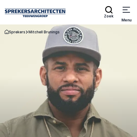
Zoek
Menu
Sprekers
Mitchell Brunings
Terug naar de startpagina