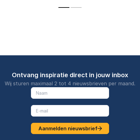
die laten zi
vooruit helpt.
omkeer, gedrag en
diep muzikal
verandering en
elke mens v
inspireert publiek om
zit.
toekomstgericht te
kiezen.
Ontvang inspiratie direct in jouw inbox
Wij sturen maximaal 2 tot 4 nieuwsbrieven per maand.
Aanmelden nieuwsbrief