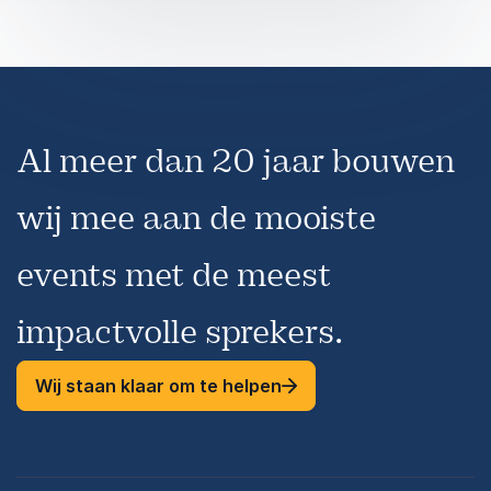
Resultaat:
Teams krijgen helder inzicht in hun dynamiek,
versterken onderling vertrouwen en leren hoe
zij beter op elkaar kunnen afstemmen. De
workshop zorgt voor meer verbinding,
Al meer dan 20 jaar bouwen
effectievere communicatie en een gezamenlijke
focus.
wij mee aan de mooiste
events met de meest
impactvolle sprekers.
Wij staan klaar om te helpen