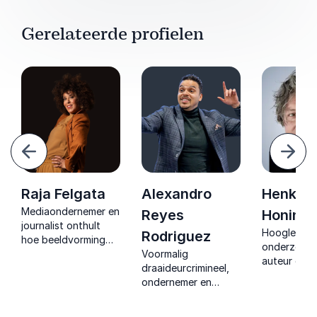
Gerelateerde profielen
Vorige
Volg
Raja Felgata
Alexandro
Henkjan
Mediaondernemer en
Reyes
Honing
journalist onthult
Hoogleraar,
Rodriguez
hoe beeldvorming
onderzoeke
storytelling en
Voormalig
auteur die
strategische
draaideurcrimineel,
wetenschap
positionering zorgen
ondernemer en
muziek sam
voor zichtbaarheid
directeur deelt
in energieke
die merken en leiders
rauwe inzichten over