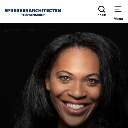
Zoek
Menu
Sprekers
Sharon van Sprang
Terug naar de startpagina