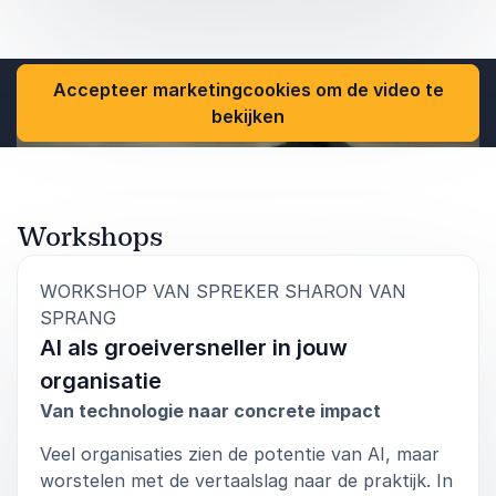
willen brengen.
Key Takeaways:
Accepteer marketingcookies om de video te
De kunst van storytelling toepassen in
bekijken
technologische communicatie.
Strategieën om abstracte of complexe
technologieën begrijpelijk te maken.
Workshops
Inspirerende voorbeelden van storytelling in
de tech-wereld om publiek en klanten te
WORKSHOP VAN SPREKER SHARON VAN
betrekken.
:
SPRANG
AI als groeiversneller in jouw
organisatie
Van technologie naar concrete impact
Veel organisaties zien de potentie van AI, maar
worstelen met de vertaalslag naar de praktijk. In