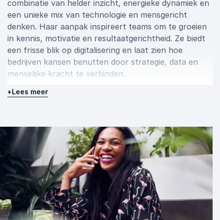
combinatie van helder inzicht, energieke dynamiek en
een unieke mix van technologie en mensgericht
denken. Haar aanpak inspireert teams om te groeien
in kennis, motivatie en resultaatgerichtheid. Ze biedt
een frisse blik op digitalisering en laat zien hoe
bedrijven kansen benutten door strategie, data en
menselijke kracht te verbinden.
+
Lees meer
Boek spreker Sharon van Sprang voor een sessie die
inspireert en richting geeft. Neem vrijblijvend contact
op voor meer informatie of om meteen een boeking
te maken.