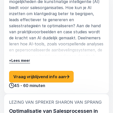
mogelijkheden die kunstmatige intelligentie (AI)
biedt voor salesorganisaties. Hoe kun je AI
inzetten om klantgedrag beter te begrijpen,
leads effectiever te genereren en
salesstrategieën te optimaliseren? Aan de hand
van praktijkvoorbeelden en case studies wordt
de kracht van AI duidelijk gemaakt. Deelnemers
leren hoe AI-tools, zoals voorspellende analyses
en gepersonaliseerde aanbevelingssystemen, de
manier waarop bedrijven verkopen drastisch
+
Lees meer
veranderen. Deze lezing biedt zowel inspiratie
als praktische stappen om AI succesvol te
integreren in jouw salesstrategie.
: Sharon van Sprang De 
Vraag vrijblijvend info aan
Key Takeaways:
45 - 60 minuten
Begrijp de rol van AI in het moderne
saleslandschap.
:
LEZING VAN SPREKER SHARON VAN SPRANG
Ontdek hoe AI de efficiëntie en effectiviteit
Optimalisatie van Salesprocessen in