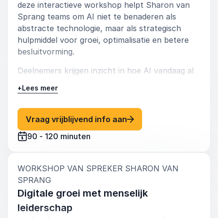
deze interactieve workshop helpt Sharon van
Sprang teams om AI niet te benaderen als
abstracte technologie, maar als strategisch
hulpmiddel voor groei, optimalisatie en betere
besluitvorming.
Deelnemers krijgen inzicht in hoe AI vandaag al
kan worden ingezet binnen sales, marketing en
+
Lees meer
interne processen. Sharon maakt complexe
technologie begrijpelijk en laat zien waar kansen
liggen binnen de eigen organisatie. Door middel
: Sharon van Sprang AI a
Vraag vrijblijvend info aan
van praktijkvoorbeelden, reflectie en gerichte
90 - 120 minuten
opdrachten werken teams aan concrete
toepassingen die direct relevant zijn voor hun
dagelijkse werk.
WORKSHOP VAN SPREKER SHARON VAN
:
SPRANG
Resultaat:
Digitale groei met menselijk
Een helder overzicht van AI-kansen, meer
vertrouwen in technologie en concrete
leiderschap
vervolgstappen om AI slim en mensgericht te