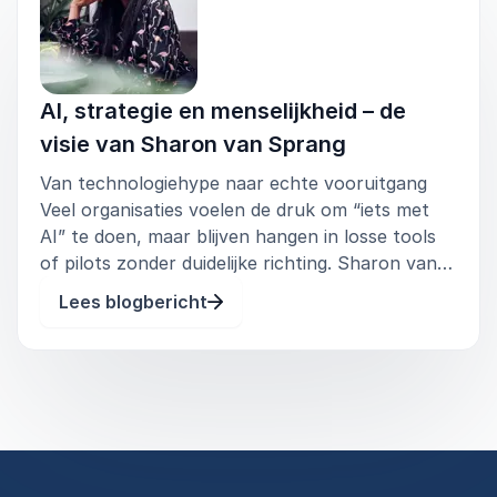
Resultaat:
Meer draagvlak voor digitalisering, sterkere
samenwerking en een gedeelde visie op groei
waarin technologie en mens centraal staan.
AI, strategie en menselijkheid – de
visie van Sharon van Sprang
Van technologiehype naar echte vooruitgang
Veel organisaties voelen de druk om “iets met
AI” te doen, maar blijven hangen in losse tools
of pilots zonder duidelijke richting. Sharon van
Sprang doorbreekt deze benadering. In haar
Lees blogbericht
lezingen en workshops maakt zij duidelijk dat AI
geen doel op zich is,