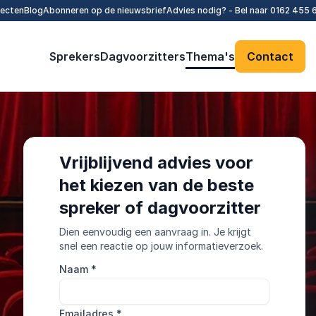
tecten
Blog
Abonneren op de nieuwsbrief
Advies nodig? - Bel naar
0162 455 
Sprekers
Dagvoorzitters
Thema's
Contact
Vrijblijvend advies voor
het kiezen van de beste
spreker of dagvoorzitter
Dien eenvoudig een aanvraag in. Je krijgt
snel een reactie op jouw informatieverzoek.
Naam
*
Emailadres
*