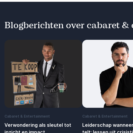
Blogberichten over cabaret &
Cabaret & Entertainment
Cabaret & Entertainment
Verwondering als sleutel tot
Leiderschap wanneer
inzicht en impact
telt: lessen uit crisist