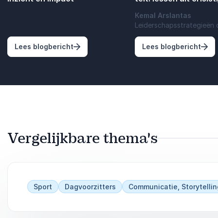
Kemal Arslantas
Leiderschapsstrategieën 
: Verwondering als sleutel tot inzicht en 
: Lei
Lees blogbericht
Lees blogbericht
Vergelijkbare thema's
Sport
Dagvoorzitters
Communicatie, Storytelli