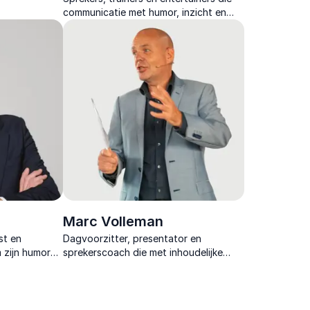
nge
communicatie met humor, inzicht en
praktische tools combineren tot een
energieke ervaring die teams direct
versterkt.
Marc Volleman
st en
Dagvoorzitter, presentator en
 zijn humor
sprekerscoach die met inhoudelijke
uit de
scherpte, natuurlijke humor en sterke
podiumregie elk programma soepel laat
landen.