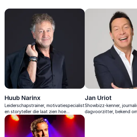
observaties elk evenement versterkt en
presentaties, met jarenla
verbinding creëert binnen teams.
journalistieke ervaring en
improvisatietalent.
Huub Narinx
Jan Uriot
Leiderschapstrainer, motivatiespecialist
Showbizz-kenner, journali
en storyteller die laat zien hoe
dagvoorzitter, bekend om
vertrouwen, energie en focus teams
en vlijmscherpe inzichten 
sterker maken en organisaties vooruit
showbizz.
helpen.