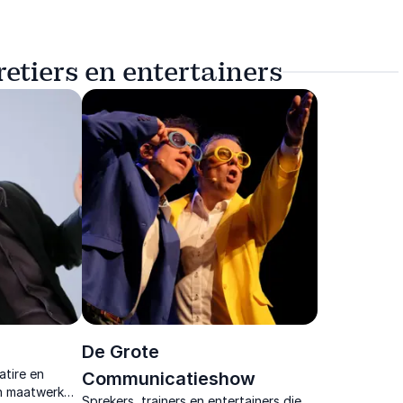
etiers en entertainers
De Grote
atire en
Communicatieshow
n maatwerk
Sprekers, trainers en entertainers die