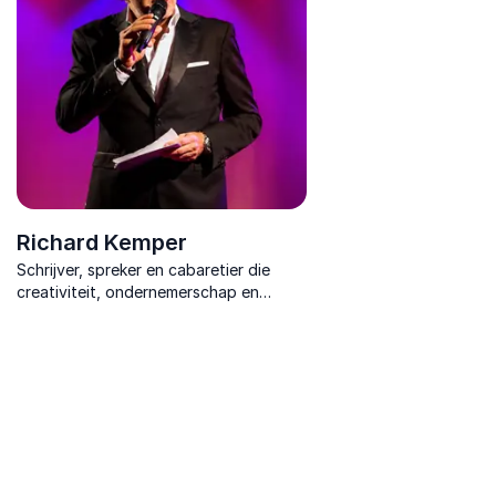
Richard Kemper
Schrijver, spreker en cabaretier die
creativiteit, ondernemerschap en
strategisch denken combineert tot
inspirerende en praktijkgerichte
inzichten.