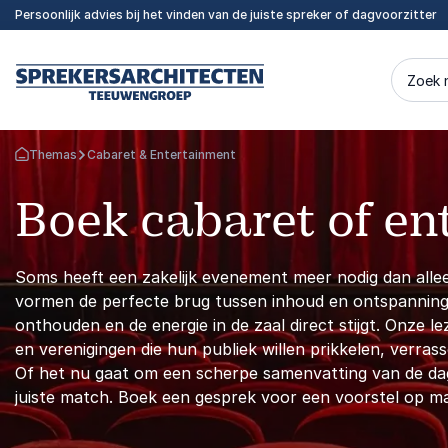
Persoonlijk advies bij het vinden van de juiste spreker of dagvoorzitter
Zoek 
Themas
Cabaret & Entertainment
Terug naar de startpagina
Boek cabaret of en
Soms heeft een zakelijk evenement meer nodig dan allee
vormen de perfecte brug tussen inhoud en ontspanni
onthouden en de energie in de zaal direct stijgt. Onze l
en verenigingen die hun publiek willen prikkelen, verras
Of het nu gaat om een scherpe samenvatting van de dag 
juiste match. Boek een gesprek voor een voorstel op ma