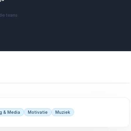
die teams
impact
derschap wanneer het echt telt: lessen uit crisistijd
ng & Media
Motivatie
Muziek