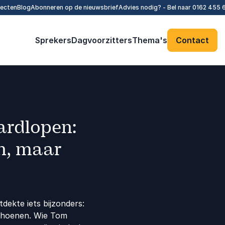
tecten
Blog
Abonneren op de nieuwsbrief
Advies nodig? - Bel naar
0162 455 
Sprekers
Dagvoorzitters
Thema's
Contact
ardlopen:
en, maar
dekte iets bijzonders:
schoenen. Wie Tom