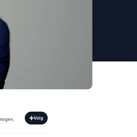
Volg
rmogen,