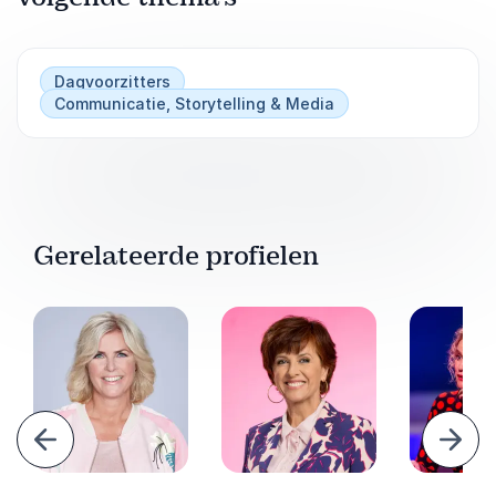
Dagvoorzitters
Communicatie, Storytelling & Media
Gerelateerde profielen
Vorige
Volg