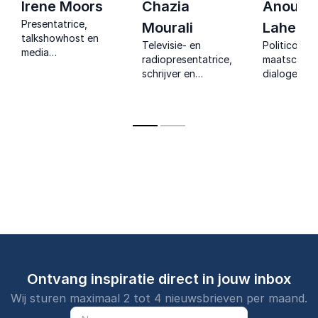
Irene Moors
Chazia
Anousc
Presentatrice,
Mourali
Laheij
talkshowhost en
Televisie- en
Politicoloog
media
radiopresentatrice,
maatschapp
persoonlijkheid die
schrijver en
dialogen be
met
dagvoorzitter die
met energie
improvisatiekracht
authenticiteit,
diepgang e
en warmte elke
inzicht en inspiratie
unieke mix 
bijeenkomst
samenbrengt op elk
empathie e
verandert in een
podium.
intellect.
verbindende en
verrassende
ervaring.
Ontvang inspiratie direct in jouw inbox
Wij sturen maximaal 2 tot 4 nieuwsbrieven per maand.