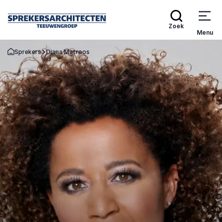
Zoek
Menu
Sprekers
Diana Matroos
Terug naar de startpagina