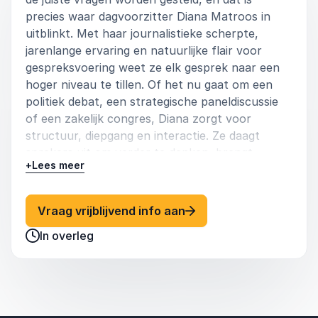
precies waar dagvoorzitter Diana Matroos in
uitblinkt. Met haar journalistieke scherpte,
jarenlange ervaring en natuurlijke flair voor
gespreksvoering weet ze elk gesprek naar een
hoger niveau te tillen. Of het nu gaat om een
politiek debat, een strategische paneldiscussie
of een zakelijk congres, Diana zorgt voor
structuur, diepgang en interactie. Ze daagt
sprekers uit om verder te denken, brengt
+
Lees meer
complexe onderwerpen helder over en betrekt
het publiek op een actieve manier. Haar aanpak
is kritisch waar nodig, maar altijd professioneel
: Diana Matroos Diana 
Vraag vrijblijvend info aan
en respectvol, waardoor de gesprekken niet
In overleg
alleen inhoudelijk sterk, maar ook boeiend en
inspirerend zijn.