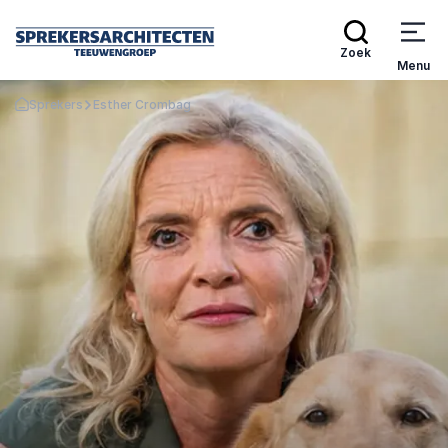
Zoek
Menu
Sprekers
Esther Crombag
Terug naar de startpagina