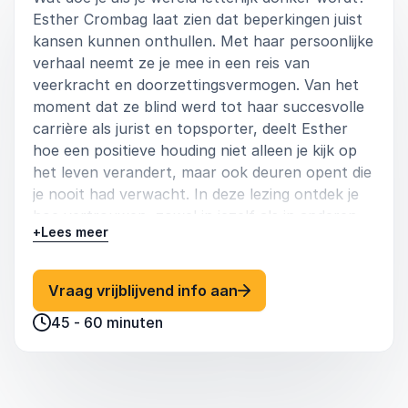
Esther Crombag laat zien dat beperkingen juist
kansen kunnen onthullen. Met haar persoonlijke
verhaal neemt ze je mee in een reis van
veerkracht en doorzettingsvermogen. Van het
moment dat ze blind werd tot haar succesvolle
carrière als jurist en topsporter, deelt Esther
hoe een positieve houding niet alleen je kijk op
het leven verandert, maar ook deuren opent die
je nooit had verwacht. In deze lezing ontdek je
hoe vertrouwen, zowel in jezelf als in anderen,
+
Lees meer
de sleutel is tot het overwinnen van obstakels
en het bereiken van je doelen. Met inspirerende
inzichten en praktijkvoorbeelden laat Esther
: Esther Crombag Blind
Vraag vrijblijvend info aan
zien dat voor iedereen, ongeacht hun
45 - 60 minuten
uitdagingen, nieuwe mogelijkheden binnen
handbereik liggen.