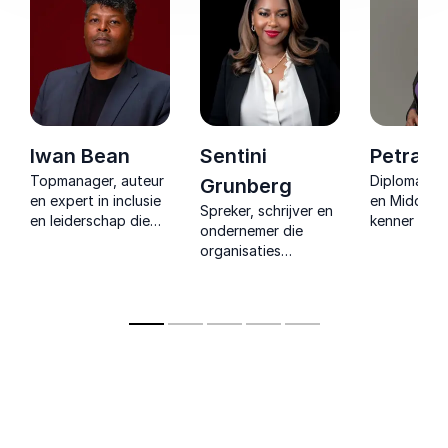
Iwan Bean
Sentini
Petra S
Topmanager, auteur
Diplomaat, 
Grunberg
en expert in inclusie
en Midden-
Spreker, schrijver en
en leiderschap die
kenner die
ondernemer die
organisaties helpt
internationa
organisaties
om complexe
dynamiek ve
inspireert met
uitdagingen te
naar helder
inzichten over
vertalen naar
inzichten v
inclusiviteit, groei en
praktische,
leiders en t
empowerment in een
duurzame
een verand
toegankelijke en
vooruitgang.
wereld.
motiverende stijl.