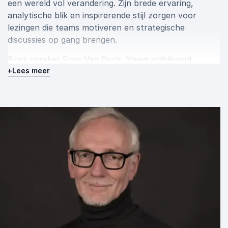
een wereld vol verandering. Zijn brede ervaring,
analytische blik en inspirerende stijl zorgen voor
lezingen die teams motiveren en strategische
discussies op gang brengen.
Boek spreker Fons Van Dyck. Neem vrijblijvend
+
Lees meer
contact op voor meer informatie of om meteen een
boeking te maken.