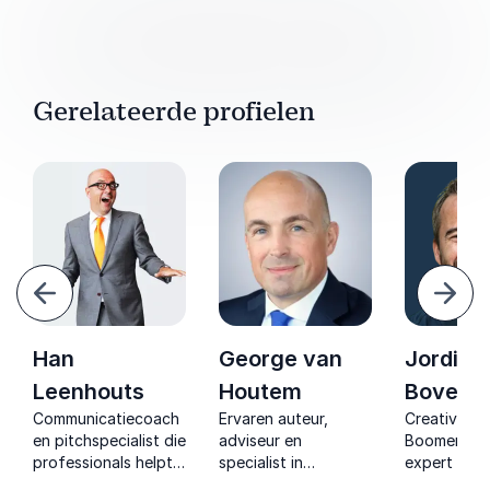
Gerelateerde profielen
Vorige
Volg
Han
George van
Jordi v
Leenhouts
Houtem
Bovenk
Communicatiecoach
Ervaren auteur,
Creative di
en pitchspecialist die
adviseur en
Boomerang
professionals helpt
specialist in
expert in st
om overtuigend te
onderhandelingen en
en branding