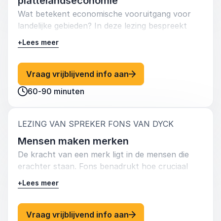
plattelandseconomie
Wat betekent economische vooruitgang voor
landelijke gebieden? In deze lezing bespreekt
Fons de uitdagingen en kansen voor de
+
Lees meer
plattelandseconomie in een steeds meer
geglobaliseerde wereld. Hij geeft inzichten in hoe
innovatie en lokale initiatieven een duurzame
: Fons Van Dyck De toe
Vraag vrijblijvend info aan
toekomst kunnen creëren voor landelijke
60-90 minuten
gemeenschappen.
:
LEZING VAN SPREKER FONS VAN DYCK
Mensen maken merken
De kracht van een merk ligt in de mensen die
erachter staan. Fons benadrukt hoe cruciaal
menselijke waarden en cultuur zijn in het
+
Lees meer
bouwen van een sterk merk. Hij biedt
voorbeelden van hoe bedrijven succes kunnen
behalen door te investeren in hun medewerkers
: Fons Van Dyck Mense
Vraag vrijblijvend info aan