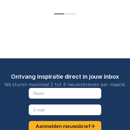
presenteren,
conflicten die
bedrijven h
krachtig te
organisaties helpt
creativitei
verbinden en meer
met bewezen
zorgen voo
resultaat te behalen.
strategieën voor
impactvolle
betere resultaten.
campagnes
sterke merk
Ontvang inspiratie direct in jouw inbox
Wij sturen maximaal 2 tot 4 nieuwsbrieven per maand.
Aanmelden nieuwsbrief