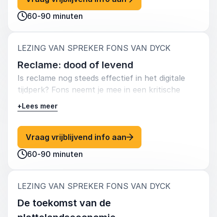
authenticiteit en verbinding met hun doelgroep.
60-90 minuten
:
LEZING VAN SPREKER FONS VAN DYCK
Reclame: dood of levend
Is reclame nog steeds effectief in het digitale
tijdperk? Fons neemt je mee in een kritische
analyse van de evolutie van reclame en laat zien
+
Lees meer
welke vormen van communicatie vandaag de
dag nog echt impact maken. Hij bespreekt de
toekomst van reclame en biedt inzichten over
: Fons Van Dyck Reclam
Vraag vrijblijvend info aan
hoe merken zich kunnen onderscheiden in een
60-90 minuten
overvolle markt.
:
LEZING VAN SPREKER FONS VAN DYCK
De toekomst van de