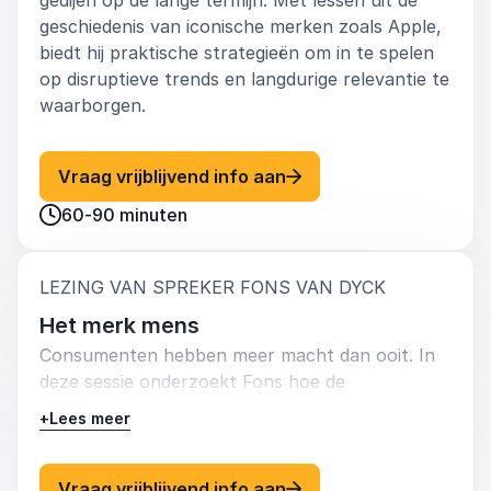
geschiedenis van iconische merken zoals Apple,
biedt hij praktische strategieën om in te spelen
op disruptieve trends en langdurige relevantie te
waarborgen.
: Fons Van Dyck De ons
Vraag vrijblijvend info aan
60-90 minuten
:
LEZING VAN SPREKER FONS VAN DYCK
Het merk mens
Consumenten hebben meer macht dan ooit. In
deze sessie onderzoekt Fons hoe de
veranderende rol van consumenten bedrijven
+
Lees meer
dwingt om hun strategieën te herzien. Hij laat
zien hoe merken kunnen groeien door
menselijker te worden, met nadruk op empathie,
: Fons Van Dyck Het m
Vraag vrijblijvend info aan