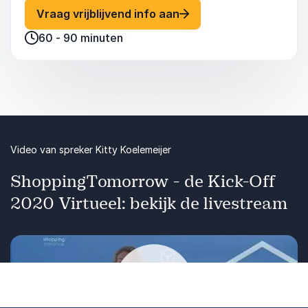
lopen het risico hen te verliezen. Kitty
: Kitty Koelemeijer De 
Vraag vrijblijvend info aan
Koelemeijer duikt in de drijfveren en het gedrag
60 - 90 minuten
van de klant van de toekomst en laat zien hoe
bedrijven nu al kunnen inspelen op deze
fundamentele verschuivingen.
Video van spreker Kitty Koelemeijer
ShoppingTomorrow - de Kick-Off
2020 Virtueel: bekijk de livestream