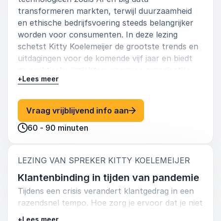
transformeren markten, terwijl duurzaamheid
en ethische bedrijfsvoering steeds belangrijker
worden voor consumenten. In deze lezing
schetst Kitty Koelemeijer de grootste trends en
uitdagingen voor de komende vijf jaar en biedt
ze praktische inzichten waarmee organisaties
+
Lees meer
zich kunnen voorbereiden op wat komen gaat.
: Kitty Koelemeijer Wat
Vraag vrijblijvend info aan
60 - 90 minuten
:
LEZING VAN SPREKER KITTY KOELEMEIJER
Klantenbinding in tijden van pandemie
Tijdens een crisis verandert klantgedrag in een
razendsnel tempo. Hoe zorg je ervoor dat je niet
alleen klanten behoudt, maar juist in tijden van
+
Lees meer