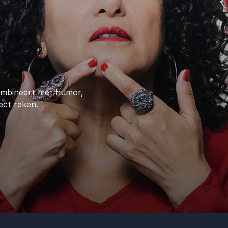
combineert met humor,
ect raken.