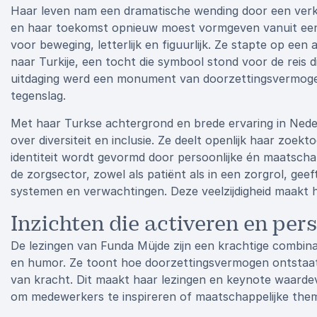
Haar leven nam een dramatische wending door een verke
en haar toekomst opnieuw moest vormgeven vanuit een r
voor beweging, letterlijk en figuurlijk. Ze stapte op ee
naar Turkije, een tocht die symbool stond voor de reis 
uitdaging werd een monument van doorzettingsvermogen 
tegenslag.
Met haar Turkse achtergrond en brede ervaring in Neder
over diversiteit en inclusie. Ze deelt openlijk haar zoe
identiteit wordt gevormd door persoonlijke én maatsch
de zorgsector, zowel als patiënt als in een zorgrol, gee
systemen en verwachtingen. Deze veelzijdigheid maakt haa
Inzichten die activeren en per
De lezingen van Funda Müjde zijn een krachtige combinat
en humor. Ze toont hoe doorzettingsvermogen ontstaat 
van kracht. Dit maakt haar lezingen en keynote waarde
om medewerkers te inspireren of maatschappelijke the