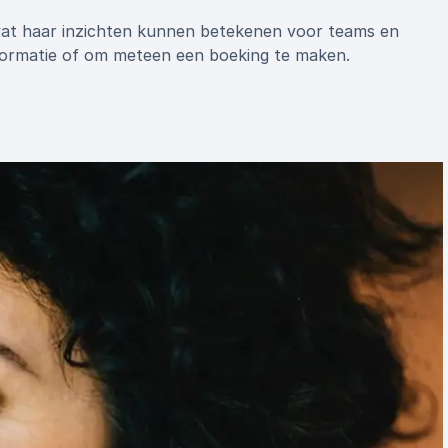
at haar inzichten kunnen betekenen voor teams en
nformatie of om meteen een boeking te maken.