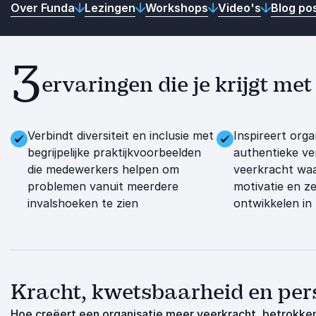
Over Funda
Lezingen
Workshops
Video's
Blog po
3
ervaringen die je krijgt m
Verbindt diversiteit en inclusie met
Inspireert orga
begrijpelijke praktijkvoorbeelden
authentieke ve
die medewerkers helpen om
veerkracht wa
problemen vanuit meerdere
motivatie en z
invalshoeken te zien
ontwikkelen in 
Kracht, kwetsbaarheid en per
Hoe creëert een organisatie meer veerkracht, betrokken