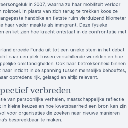
ersongeluk in 2007, waarna ze haar mobiliteit verloor
olstoel. In plaats van zich terug te trekken koos ze
n aangepaste handbike en fietste ruim vierduizend kilometer
die haar vader maakte als immigrant. Deze fysieke
en liet zien hoe kracht ontstaat in de confrontatie met
land groeide Funda uit tot een unieke stem in het debat
ktocht naar een plek tussen verschillende werelden en hoe
appelijke omstandigheden. Ook haar betrokkenheid binnen
ft haar inzicht in de spanning tussen menselijke behoeftes,
r optredens rijk, gelaagd en altijd relevant.
spectief verbreden
ie van persoonlijke verhalen, maatschappelijke reflectie
in kleine keuzes en hoe kwetsbaarheid een bron kan zijn
vol voor organisaties die zoeken naar nieuwe manieren
ma’s bespreekbaar te maken.