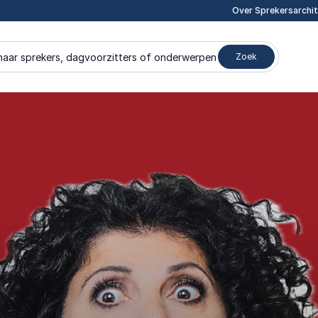
Over Sprekersarchi
naar sprekers, dagvoorzitters of onderwerpen
Zoek