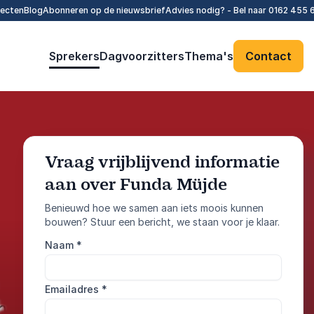
tecten
Blog
Abonneren op de nieuwsbrief
Advies nodig? - Bel naar
0162 455 
Sprekers
Dagvoorzitters
Thema's
Contact
Vraag vrijblijvend informatie
aan over Funda Müjde
: @Model.Profile
Vraag informatie aan
Benieuwd hoe we samen aan iets moois kunnen
bouwen? Stuur een bericht, we staan voor je klaar.
Bel ons
Naam
*
0162 455 610
Emailadres
*