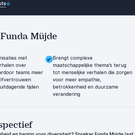
sts
et Funda Müjde
nisaties met
Brengt complexe
rhalen over
maatschappelijke thema’s terug
ardoor teams meer
tot menselijke verhalen die zorgen
elfvertrouwen
voor meer empathie,
uitdagende tijden
betrokkenheid en duurzame
verandering
spectief
heid en begrip voor diversiteit? Spreker Funda Müjde laat