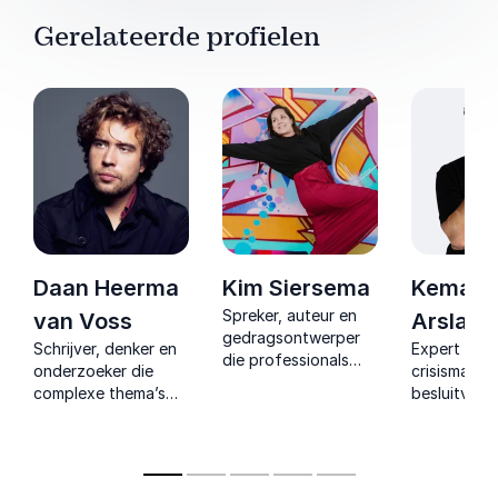
Gerelateerde profielen
Daan Heerma
Kim Siersema
Kemal
Spreker, auteur en
van Voss
Arslant
gedragsontwerper
Schrijver, denker en
Expert in
die professionals
onderzoeker die
crisismana
confronteert met
complexe thema’s
besluitvorm
sociale veiligheid en
als angst, stress en
leiderschap
hen helpt grenzen
ongelijkheid omzet in
jarenlange 
voelbaar
inzichten die teams
in complexe
bespreekbaar en
direct verder helpen.
wereldwijd 
handelbaar te