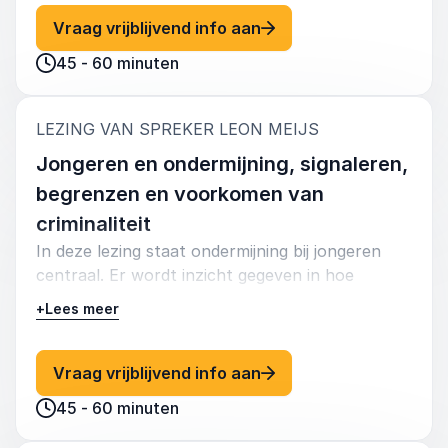
jongeren, ouders en groepen.
: Leon Meijs Dialoog on
Vraag vrijblijvend info aan
45 - 60 minuten
:
LEZING VAN SPREKER LEON MEIJS
Jongeren en ondermijning, signaleren,
begrenzen en voorkomen van
criminaliteit
In deze lezing staat ondermijning bij jongeren
centraal. Er wordt inzicht gegeven in hoe
criminele netwerken jongeren benaderen,
+
Lees meer
beïnvloeden en rekruteren. Deelnemers leren
signalen herkennen, risicogedrag duiden en tijdig
begrenzen. De lezing biedt helder
: Leon Meijs Jongeren e
Vraag vrijblijvend info aan
handelingsperspectief voor preventie,
45 - 60 minuten
signalering en samenwerking binnen school en
gemeente.