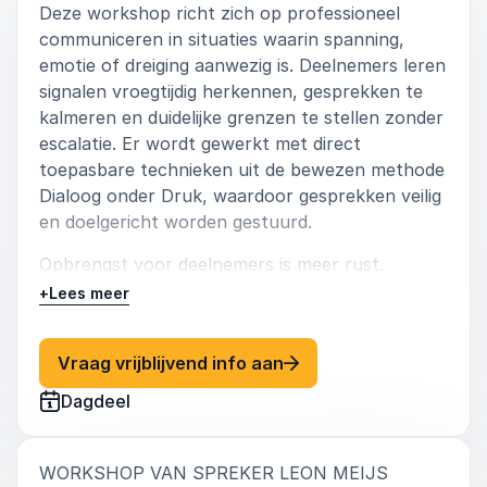
Deze workshop richt zich op professioneel
communiceren in situaties waarin spanning,
emotie of dreiging aanwezig is. Deelnemers leren
signalen vroegtijdig herkennen, gesprekken te
kalmeren en duidelijke grenzen te stellen zonder
escalatie. Er wordt gewerkt met direct
toepasbare technieken uit de bewezen methode
Dialoog onder Druk, waardoor gesprekken veilig
en doelgericht worden gestuurd.
Opbrengst voor deelnemers is meer rust,
stevigheid en handelingskracht in complexe
+
Lees meer
gesprekken met jongeren, ouders en groepen.
: Leon Meijs Dialoog on
Vraag vrijblijvend info aan
Dagdeel
:
WORKSHOP VAN SPREKER LEON MEIJS