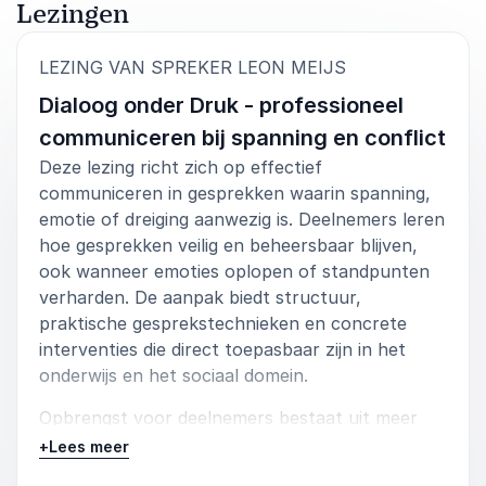
Lezingen
:
LEZING VAN SPREKER LEON MEIJS
Dialoog onder Druk - professioneel
communiceren bij spanning en conflict
Deze lezing richt zich op effectief
communiceren in gesprekken waarin spanning,
emotie of dreiging aanwezig is. Deelnemers leren
hoe gesprekken veilig en beheersbaar blijven,
ook wanneer emoties oplopen of standpunten
verharden. De aanpak biedt structuur,
praktische gesprekstechnieken en concrete
interventies die direct toepasbaar zijn in het
onderwijs en het sociaal domein.
Opbrengst voor deelnemers bestaat uit meer
rust, professionele stevigheid en
+
Lees meer
handelingskracht in lastige gesprekken met