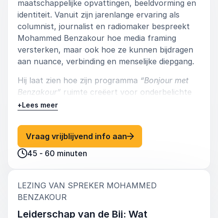
maatschappelijke opvattingen, beeldvorming en
identiteit. Vanuit zijn jarenlange ervaring als
columnist, journalist en radiomaker bespreekt
Mohammed Benzakour hoe media framing
versterken, maar ook hoe ze kunnen bijdragen
aan nuance, verbinding en menselijke diepgang.
Hij laat zien hoe zijn programma
“Bonjour met
Benzakour”
ruimte creëert voor onderbelichte
stemmen, en hoe je als mediamaker of
+
Lees meer
organisatie verantwoordelijkheid kunt nemen in
het publieke discours. Deze sessie is relevant
: Mohammed Benzakour 
Vraag vrijblijvend info aan
voor iedereen die actief is in media,
communicatie, onderwijs en beleidsvorming.
45 - 60 minuten
LEZING VAN SPREKER MOHAMMED
:
BENZAKOUR
Leiderschap van de Bij: Wat