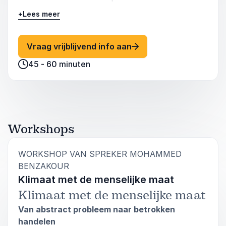
domineren, biedt Mohammed Benzakour een
+
Lees meer
genuanceerde en verbindende visie. Vanuit zijn
ervaring als socioloog, schrijver en kind van
twee culturen belicht hij hoe taal, literatuur en
: Mohammed Benzakour T
Vraag vrijblijvend info aan
cultuurperceptie cruciaal zijn voor inclusie,
45 - 60 minuten
onderwijs en beleid.
Deze lezing is bijzonder waardevol voor
organisaties die met diversiteit werken, van
overheid tot zorg en onderwijs en op zoek zijn
naar verdieping en praktische handvatten voor
Workshops
cultuursensitief en inclusief handelen.
WORKSHOP VAN SPREKER MOHAMMED
:
BENZAKOUR
Klimaat met de menselijke maat
Klimaat met de menselijke maat
Van abstract probleem naar betrokken
handelen