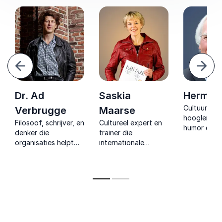
Vorige
Volg
Dr. Ad
Saskia
Herman 
Cultuurhist
Verbrugge
Maarse
hoogleraar 
Filosoof, schrijver, en
Cultureel expert en
humor en s
denker die
trainer die
analyses laa
organisaties helpt
internationale
hoe verlede
met heldere
samenwerking
identiteit h
inzichten in
begrijpelijk maakt en
handelen v
onderwijs
professionals leert
vandaag
verbetering cultuur
hoe cultuur het
beïnvloeden
en maatschappelijke
zakelijk handelen
verandering.
dagelijks beïnvloedt.