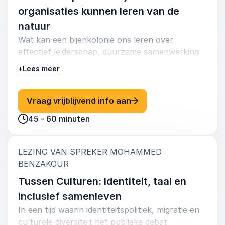
organisaties kunnen leren van de
natuur
Wat kan een bijenkolonie ons leren over
effectief leiderschap, duurzame samenwerking
en zelforganisatie? Mohammed Benzakour
+
Lees meer
verbindt zijn werk als imker aan inzichten over
organisatieontwikkeling, ecologisch denken en
menselijke systemen.
: Mohammed Benzakour L
Vraag vrijblijvend info aan
45 - 60 minuten
Deze lezing biedt organisaties een inspirerend
model voor duurzaam en veerkrachtig
leiderschap, waarin harmonie met de omgeving
LEZING VAN SPREKER MOHAMMED
net zo belangrijk is als interne structuur.
:
BENZAKOUR
Benzakour brengt natuurwetenschap, filosofie
en bedrijfscultuur op verrassende wijze samen in
Tussen Culturen: Identiteit, taal en
een verhaal dat inzet op collectieve intelligentie
inclusief samenleven
en zorgzaamheid.
In een tijd waarin identiteitspolitiek, migratie en
culturele diversiteit het publieke debat