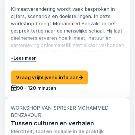
Klimaatverandering wordt vaak besproken in
cijfers, scenario’s en doelstellingen. In deze
workshop brengt Mohammed Benzakour het
gesprek terug naar de menselijke schaal. Hij laat
deelnemers ervaren hoe klimaat, natuur en
samenleving onlosmakelijk met elkaar verbonden
zijn en waarom verhalen essentieel zijn om
+
Lees meer
beweging te creëren.
Aan de hand van persoonlijke observaties,
: Mohammed Benzakour 
Vraag vrijblijvend info aan
literaire fragmenten en sociologische inzichten
onderzoekt hij hoe mensen betekenis geven aan
90 - 120 minuten
klimaatvraagstukken. Deelnemers ontdekken
waarom rationele argumenten alleen niet
volstaan en hoe verbeelding, taal en cultuur
WORKSHOP VAN SPREKER MOHAMMED
nodig zijn om duurzame keuzes te laten landen.
:
BENZAKOUR
Tussen culturen en verhalen
Inhoud van de workshop
Identiteit, taal en inclusie in de praktijk