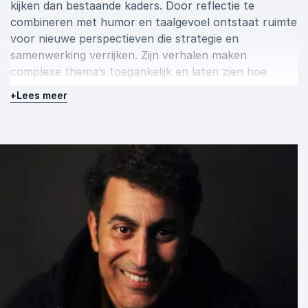
kijken dan bestaande kaders. Door reflectie te
combineren met humor en taalgevoel ontstaat ruimte
voor nieuwe perspectieven die strategie en
samenwerking verrijken. Zijn verhalen maken
complexe thema’s toegankelijk en laten zien hoe
organisaties draagkracht en betrokkenheid kunnen
+
Lees meer
vergroten.
Spreker Mohammed Benzakour
inhuren voor verdieping
Mohammed Benzakour biedt een zeldzame
combinatie van kennis, verbeelding en menselijkheid
die elke bijeenkomst verdiept. Zijn inzichten helpen
teams om maatschappelijke en ecologische
vraagstukken om te zetten in inspiratie en
vernieuwde energie. Boek spreker Mohammed
Benzakour voor sessies die raken en richting geven.
Neem vrijblijvend contact op voor meer informatie of
om meteen een boeking te maken.