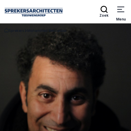
Zoek
Menu
Sprekers
Mohammed Benzakour
Terug naar de startpagina