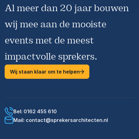
maatschappelijke context
Al meer dan 20 jaar bouwen
Resultaat
wij mee aan de mooiste
Deelnemers krijgen meer inzicht in culturele
dynamiek, leren beter luisteren naar andere
perspectieven en ontwikkelen vaardigheden om
events met de meest
inclusiever en bewuster te communiceren en
samen te werken.
impactvolle sprekers.
Wij staan klaar om te helpen
Bel: 0162 455 610
Mail: contact@sprekersarchitecten.nl