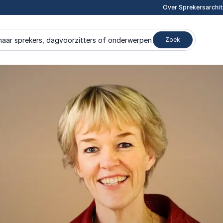
Over Sprekersarchi
naar sprekers, dagvoorzitters of onderwerpen
Zoek