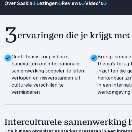
Over Saskia
Lezingen
Reviews
Video's
3
ervaringen die je krijgt m
Geeft teams toepasbare
Brengt complex
handvatten om internationale
thema’s terug 
samenwerking soepeler te laten
inzichten die g
verlopen en misverstanden uit
herkenbaar zij
culturele verschillen te
in een internat
verminderen
werkomgeving
Interculturele samenwerking h
Hoe kunnen organisaties sterker presteren in een interna