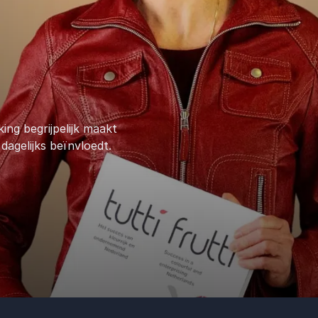
ing begrijpelijk maakt
dagelijks beïnvloedt.