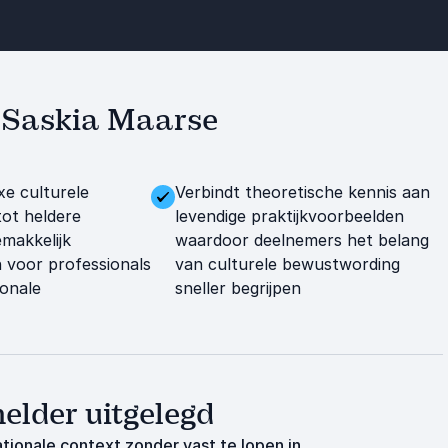
et Saskia Maarse
e culturele
Verbindt theoretische kennis aan
tot heldere
levendige praktijkvoorbeelden
emakkelijk
waardoor deelnemers het belang
n voor professionals
van culturele bewustwording
ionale
sneller begrijpen
elder uitgelegd
tionale context zonder vast te lopen in