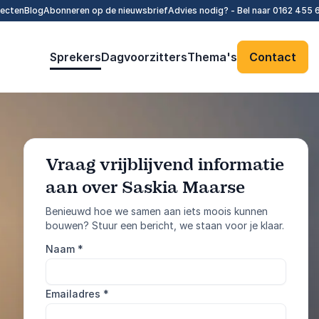
tecten
Blog
Abonneren op de nieuwsbrief
Advies nodig? - Bel naar
0162 455 
Sprekers
Dagvoorzitters
Thema's
Contact
Vraag vrijblijvend informatie
aan over Saskia Maarse
: @Model.Profile
Vraag informatie aan
Benieuwd hoe we samen aan iets moois kunnen
bouwen? Stuur een bericht, we staan voor je klaar.
Bel ons
Naam
*
0162 455 610
Emailadres
*