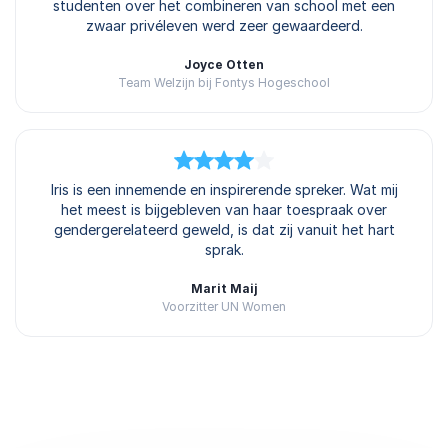
studenten over het combineren van school met een
zwaar privéleven werd zeer gewaardeerd.
Joyce Otten
Team Welzijn bij Fontys Hogeschool
4
Iris is een innemende en inspirerende spreker. Wat mij
van
5
het meest is bijgebleven van haar toespraak over
gendergerelateerd geweld, is dat zij vanuit het hart
sprak.
Marit Maij
Voorzitter UN Women
Beoordeeld
4.67
/5 gebaseerd op
3
klantbeoordelingen