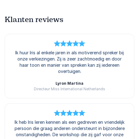
Klanten reviews
5
Ik huur Iris al enkele jaren in als motiverend spreker bij
van
5
onze verkiezingen. Zij is zeer zachtmoedig en door
haar toon en manier van spreken kan zij iedereen
overtuigen.
Lyron Martina
Directeur Miss International Netherlands
5
Ik heb Iris leren kennen als een gedreven en vriendelijk
van
5
persoon die graag anderen ondersteunt in bijzondere
omstandigheden. De workshop die zij gaf voor onze