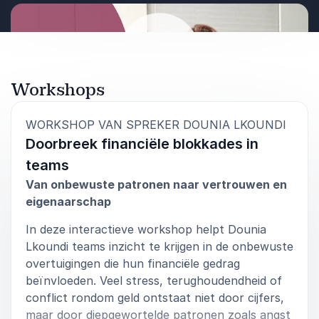
belemmerende overtuigingen rondom geld.
Hoe een positieve financiële mindset leidt
tot persoonlijke en professionele groei.
Praktische strategieën om financiële vrijheid
Workshops
te realiseren.
Afspelen
:
WORKSHOP VAN SPREKER DOUNIA LKOUNDI
Wat levert het op?
Doorbreek financiële blokkades in
Individuen leren hoe ze hun mindset kunnen
transformeren om financiële doelen te bereiken.
teams
Organisaties ontdekken hoe ze hun teams
Van onbewuste patronen naar vertrouwen en
kunnen ondersteunen in financiële groei en
eigenaarschap
welzijn, wat leidt tot een hogere motivatie en
betere prestaties.
In deze interactieve workshop helpt Dounia
Lkoundi teams inzicht te krijgen in de onbewuste
overtuigingen die hun financiële gedrag
beïnvloeden. Veel stress, terughoudendheid of
conflict rondom geld ontstaat niet door cijfers,
maar door diepgewortelde patronen zoals angst