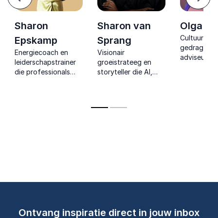
Volg
Sharon
Sharon van
Olga Ba
Cultuur- en
Epskamp
Sprang
gedragspeci
Energiecoach en
Visionair
adviseur en
leiderschapstrainer
groeistrateeg en
met twintig 
die professionals
storyteller die AI,
ervaring in
helpt hun energie,
optimalisatie en
organisatie
balans en focus te
sales combineert tot
teamdynami
versterken met
krachtige inzichten
duurzame
praktische inzichten
die teams inspireren
gedragsver
en inspirerende
om sneller
tools.
vooruitgang te
boeken.
Ontvang inspiratie direct in jouw inbox