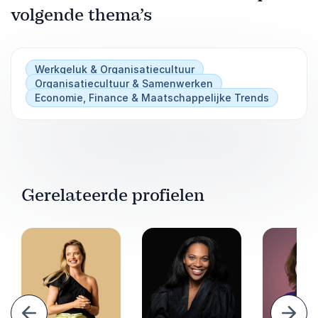
volgende thema’s
Werkgeluk & Organisatiecultuur
Organisatiecultuur & Samenwerken
Economie, Finance & Maatschappelijke Trends
Gerelateerde profielen
Vorige